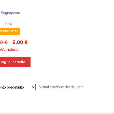
test
IN OFFERTA!
Il
Il
00
€
5.00
€
IVA Inclusa
prezzo
prezzo
originale
attuale
ngi al carrello
era:
è:
10.00 €.
5.00 €.
Visualizzazione del risultato