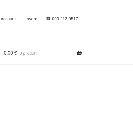
o account
Lavoro
☎ 090 213 0517
0.00
€
0 prodotti