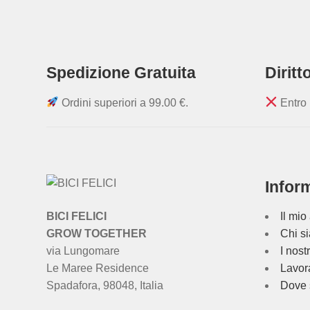
Spedizione Gratuita
Dirit
Ordini superiori a
99.00
€
.
Entro 
Infor
BICI FELICI
Il mio
GROW TOGETHER
Chi s
via Lungomare
I nostr
Le Maree Residence
Lavor
Spadafora, 98048, Italia
Dove 